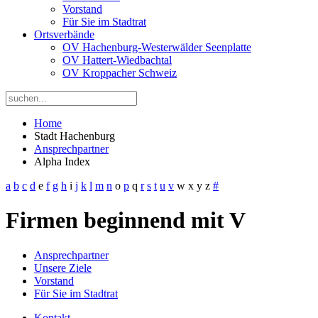
Vorstand
Für Sie im Stadtrat
Ortsverbände
OV Hachenburg-Westerwälder Seenplatte
OV Hattert-Wiedbachtal
OV Kroppacher Schweiz
Home
Stadt Hachenburg
Ansprechpartner
Alpha Index
a
b
c
d
e
f
g
h
i
j
k
l
m
n
o
p
q
r
s
t
u
v
w
x
y
z
#
Firmen beginnend mit V
Ansprechpartner
Unsere Ziele
Vorstand
Für Sie im Stadtrat
Kontakt