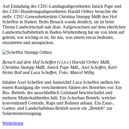
Auf Einladung des CDU-Landtagsabgeordneten Janick Pape und
des CDU-Bundestagsabgeordneten Harald Orthey besuchte die
stellv. CDU-Generalsekretärin Christina Stumpp MdB den Hof
Scheffen in Hattert. Beim Besuch wurde deutlich, sie ist beim
Thema Landwirtschaft nah dran. Aufgewachsen auf dem elterlichen
Landwirtschaftsbetrieb in Baden-Württemberg hat sie von klein auf
gelernt, wie wichtig es ist, für das, was einem etwas bedeutet,
einzutreten und anzupacken.
Besuch auf dem Hof Scheffen (v.l.n.r.) Harald Orthey MdB,
Christina Stumpp MdB, Janick Pape MdL, Axel Scheffen, Karl-
Heinz Boll und Luca Scheffen, Foto: Marcel Willig
Inhaber Axel Scheffen und Juniorchef Luca Scheffen stellten bei
einem Rundgang die verschiedenen Säulen des Betriebes vor: Ein
Bio- Betrieb, der ausschließlich Grünland bewirtschaftet und
mehrere Mutterkuhherden hält. Ein Ackerbau Betrieb, welcher
konventionell Getreide, Raps und Bohnen anbaut. Ein Zaun-,
Garten- und Landschaftsbau-Betrieb sowie ein „Betrieb“ zur
Solarstromerzeugung.
Weiterlesen