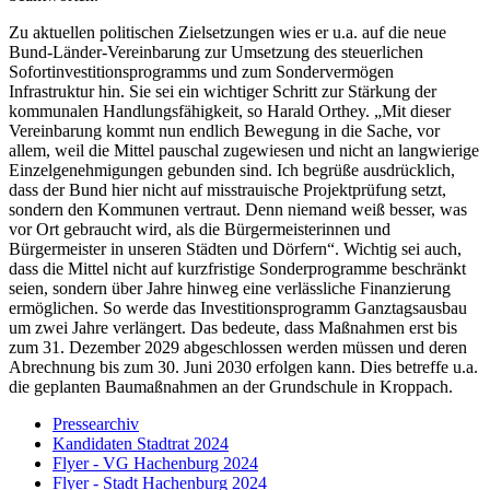
Zu aktuellen politischen Zielsetzungen wies er u.a. auf die neue
Bund-Länder-Vereinbarung zur Umsetzung des steuerlichen
Sofortinvestitionsprogramms und zum Sondervermögen
Infrastruktur hin. Sie sei ein wichtiger Schritt zur Stärkung der
kommunalen Handlungsfähigkeit, so Harald Orthey. „Mit dieser
Vereinbarung kommt nun endlich Bewegung in die Sache, vor
allem, weil die Mittel pauschal zugewiesen und nicht an langwierige
Einzelgenehmigungen gebunden sind. Ich begrüße ausdrücklich,
dass der Bund hier nicht auf misstrauische Projektprüfung setzt,
sondern den Kommunen vertraut. Denn niemand weiß besser, was
vor Ort gebraucht wird, als die Bürgermeisterinnen und
Bürgermeister in unseren Städten und Dörfern“. Wichtig sei auch,
dass die Mittel nicht auf kurzfristige Sonderprogramme beschränkt
seien, sondern über Jahre hinweg eine verlässliche Finanzierung
ermöglichen. So werde das Investitionsprogramm Ganztagsausbau
um zwei Jahre verlängert. Das bedeute, dass Maßnahmen erst bis
zum 31. Dezember 2029 abgeschlossen werden müssen und deren
Abrechnung bis zum 30. Juni 2030 erfolgen kann. Dies betreffe u.a.
die geplanten Baumaßnahmen an der Grundschule in Kroppach.
Pressearchiv
Kandidaten Stadtrat 2024
Flyer - VG Hachenburg 2024
Flyer - Stadt Hachenburg 2024