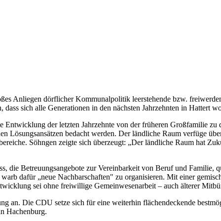
ßes Anliegen dörflicher Kommunalpolitik leerstehende bzw. freiwerden
dass sich alle Generationen in den nächsten Jahrzehnten in Hattert wo
che Entwicklung der letzten Jahrzehnte von der früheren Großfamilie 
enden Lösungsansätzen bedacht werden. Der ländliche Raum verfüge über
nsbereiche. Söhngen zeigte sich überzeugt: „Der ländliche Raum hat Z
s, die Betreuungsangebote zur Vereinbarkeit von Beruf und Familie, qu
warb dafür „neue Nachbarschaften" zu organisieren. Mit einer gemisc
wicklung sei ohne freiwillige Gemeinwesenarbeit – auch älterer Mitbürg
ung an. Die CDU setze sich für eine weiterhin flächendeckende bestmö
 in Hachenburg.