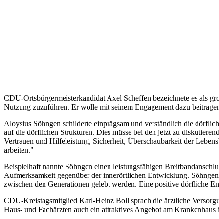
CDU-Ortsbürgermeisterkandidat Axel Scheffen bezeichnete es als gro
Nutzung zuzuführen. Er wolle mit seinem Engagement dazu beitragen, 
Aloysius Söhngen schilderte einprägsam und verständlich die dörfli
auf die dörflichen Strukturen. Dies müsse bei den jetzt zu diskutier
Vertrauen und Hilfeleistung, Sicherheit, Überschaubarkeit der Lebe
arbeiten."
Beispielhaft nannte Söhngen einen leistungsfähigen Breitbandanschlus
Aufmerksamkeit gegenüber der innerörtlichen Entwicklung. Söhngen 
zwischen den Generationen gelebt werden. Eine positive dörfliche Ent
CDU-Kreistagsmitglied Karl-Heinz Boll sprach die ärztliche Versorg
Haus- und Fachärzten auch ein attraktives Angebot am Krankenhaus